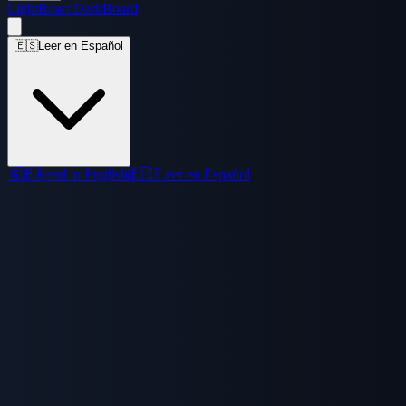
LightBoard
DarkBoard
🇪🇸
Leer en Español
🇬🇧
Read in English
🇪🇸
Leer en Español