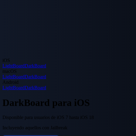
iOS
LightBoard
DarkBoard
macOS
LightBoard
DarkBoard
Android
LightBoard
DarkBoard
DarkBoard para iOS
Disponible para usuarios de iOS 7 hasta iOS 18
Incluyendo aquellos con Jailbreak